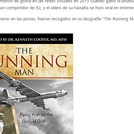
mento de gloria en las redes sociales en 2015 cuando ganó la prueb
un competidor de 92, y el vídeo de su hazaña se hizo viral en interne
como en las pistas, fueron recogidos en su biografía “The Running M