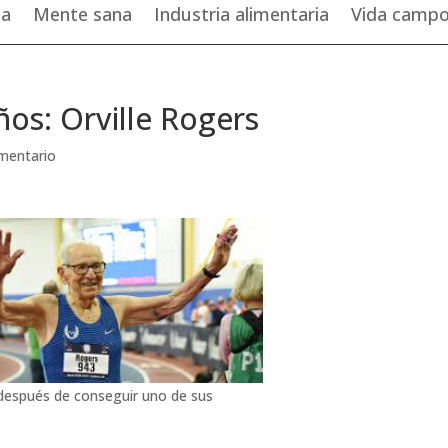
ca
Mente sana
Industria alimentaria
Vida camp
ños: Orville Rogers
mentario
 después de conseguir uno de sus