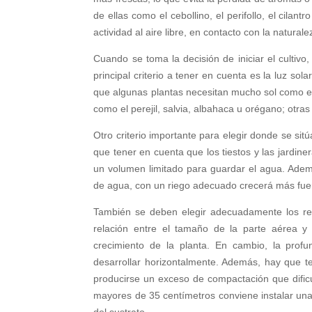
de ellas como el cebollino, el perifollo, el cilant
actividad al aire libre, en contacto con la naturale
Cuando se toma la decisión de iniciar el cultivo,
principal criterio a tener en cuenta es la luz so
que algunas plantas necesitan mucho sol como el 
como el perejil, salvia, albahaca u orégano; otra
Otro criterio importante para elegir donde se sit
que tener en cuenta que los tiestos y las jardine
un volumen limitado para guardar el agua. Adem
de agua, con un riego adecuado crecerá más fuer
También se deben elegir adecuadamente los reci
relación entre el tamaño de la parte aérea y 
crecimiento de la planta. En cambio, la prof
desarrollar horizontalmente. Además, hay que te
producirse un exceso de compactación que dificu
mayores de 35 centímetros conviene instalar una c
del sustrato.