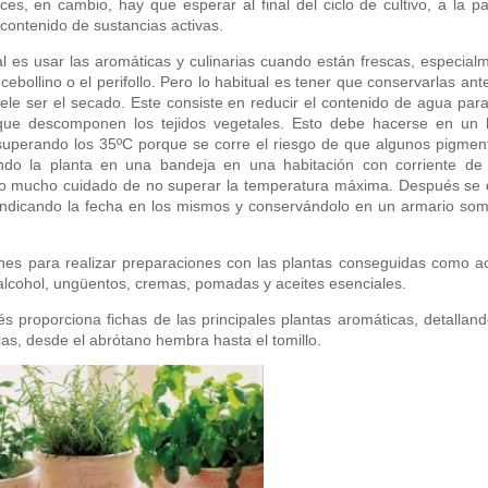
ces, en cambio, hay que esperar al final del ciclo de cultivo, a la p
contenido de sustancias activas.
al es usar las aromáticas y culinarias cuando están frescas, especial
bollino o el perifollo. Pero lo habitual es tener que conservarlas ant
le ser el secado. Este consiste en reducir el contenido de agua par
que descomponen los tejidos vegetales. Esto debe hacerse en un 
 superando los 35ºC porque se corre el riesgo de que algunos pigmen
do la planta en una bandeja en una habitación con corriente de 
iendo mucho cuidado de no superar la temperatura máxima. Después se
 indicando la fecha en los mismos y conservándolo en un armario som
nes para realizar preparaciones con las plantas conseguidas como ac
 alcohol, ungüentos, cremas, pomadas y aceites esenciales.
s proporciona fichas de las principales plantas aromáticas, detalland
llas, desde el abrótano hembra hasta el tomillo.