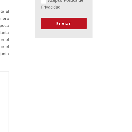
Acepto
Política de
Privacidad
te al
anera
Enviar
 poca
lanta
on el
ue el
junto