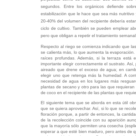
segundos. Entre los orgánicos defiende sob
estabilización que le hace que sea más nutritiv
20-40% del volumen del recipiente debería esta
ciclo de cultivo. También se pueden emplear a
pero que obligan a repetir el tratamiento semana
Respecto al riego se comienza indicando que la
se calienta más, lo que aumenta la evaporación.
raíces profundas. Además, si la terraza está 
importante elegir correctamente el sustrato. Así
aireado que drene el exceso de agua; en cam
elegir uno que retenga más la humedad. A cont
necesidad de agua en los lugares más resguardad
plantas de secano y otro para las que requieran 
de coco en el recipiente de las plantas que requi
El siguiente tema que se aborda en esta útil ob
que se quiera aprovechar. Así, si lo que se recol
floración porque, a partir de entonces, la canti
de la recolección coincide con su aparición au
que la mayoría sólo permiten una cosecha (esplieg
esperar a que esté bien maduro, pero antes de q