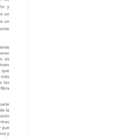
ión y
re un
te un
mente
iente
tener
lo es
trato
a que
n más
a las
fibra
parte
de la
mento
ntras
y que
ros y