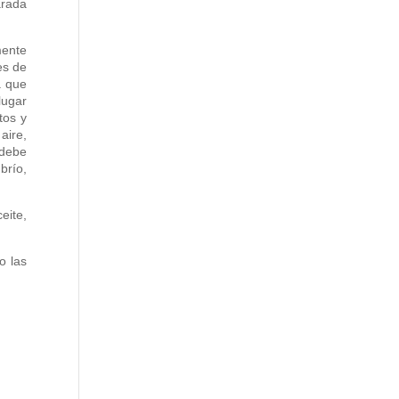
arada
mente
es de
a que
lugar
tos y
aire,
 debe
brío,
eite,
o las