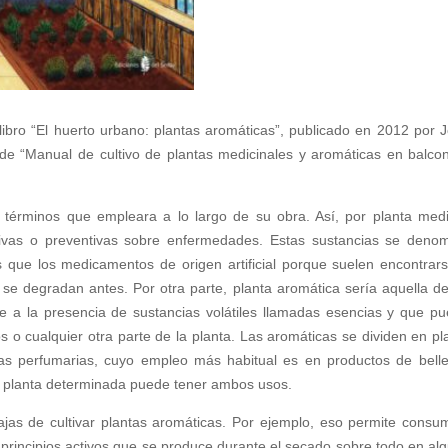
 libro “El huerto urbano: plantas aromáticas”, publicado en 2012 por 
lo de “Manual de cultivo de plantas medicinales y aromáticas en balco
 términos que empleara a lo largo de su obra. Así, por planta medi
tivas o preventivas sobre enfermedades. Estas sustancias se deno
s que los medicamentos de origen artificial porque suelen encontrar
e degradan antes. Por otra parte, planta aromática sería aquella de
e a la presencia de sustancias volátiles llamadas esencias y que p
tos o cualquier otra parte de la planta. Las aromáticas se dividen en pl
as perfumarias, cuyo empleo más habitual es en productos de bell
a planta determinada puede tener ambos usos.
jas de cultivar plantas aromáticas. Por ejemplo, eso permite consum
 principios activos que se produce durante el secado sobre todo en al