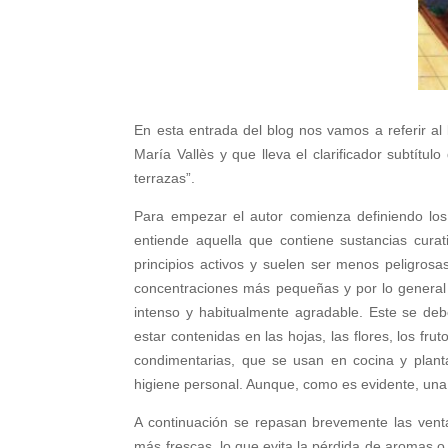
En esta entrada del blog nos vamos a referir al
María Vallès y que lleva el clarificador subtítu
terrazas”.
Para empezar el autor comienza definiendo los
entiende aquella que contiene sustancias cura
principios activos y suelen ser menos peligrosa
concentraciones más pequeñas y por lo general s
intenso y habitualmente agradable. Este se deb
estar contenidas en las hojas, las flores, los fru
condimentarias, que se usan en cocina y plant
higiene personal. Aunque, como es evidente, un
A continuación se repasan brevemente las venta
más frescas, lo que evita la pérdida de aromas o