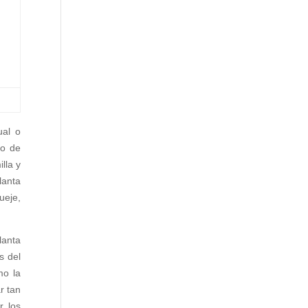
ual o
do de
lla y
lanta
ueje,
lanta
s del
mo la
r tan
r los