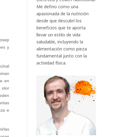
Me defino como una
apasionada de la nutrición
desde que descubrí los
beneficios que te aporta
llevar un estilo de vida
Josep
saludable, incluyendo la
nes y
alimentación como pieza
fundamental junto con la
actividad física.
cinal
minan
se en
 olor
ueden
antas
eza e
irlas
gunas