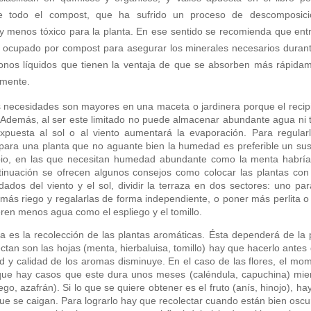
re todo el compost, que ha sufrido un proceso de descomposic
o y menos tóxico para la planta. En ese sentido se recomienda que ent
r ocupado por compost para asegurar los minerales necesarios duran
bonos líquidos que tienen la ventaja de que se absorben más rápida
lmente.
s necesidades son mayores en una maceta o jardinera porque el recip
 Además, al ser este limitado no puede almacenar abundante agua ni 
expuesta al sol o al viento aumentará la evaporación. Para regular
, para una planta que no aguante bien la humedad es preferible un sus
bio, en las que necesitan humedad abundante como la menta habrí
inuación se ofrecen algunos consejos como colocar las plantas co
os del viento y el sol, dividir la terraza en dos sectores: uno par
más riego y regalarlas de forma independiente, o poner más perlita o 
eren menos agua como el espliego y el tomillo.
ra es la recolección de las plantas aromáticas. Ésta dependerá de la 
ectan son las hojas (menta, hierbaluisa, tomillo) hay que hacerlo antes 
dad y calidad de los aromas disminuye. En el caso de las flores, el mo
nque hay casos que este dura unos meses (caléndula, capuchina) mie
o, azafrán). Si lo que se quiere obtener es el fruto (anís, hinojo), ha
ue se caigan. Para lograrlo hay que recolectar cuando están bien oscu