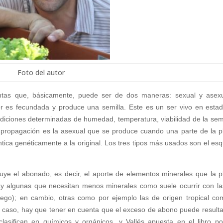
Foto del autor
ntas que, básicamente, puede ser de dos maneras: sexual y asex
or es fecundada y produce una semilla. Este es un ser vivo en esta
diciones determinadas de humedad, temperatura, viabilidad de la semi
 propagación es la asexual que se produce cuando una parte de la p
ntica genéticamente a la original. Los tres tipos más usados son el esq
ituye el abonado, es decir, el aporte de elementos minerales que la p
ay algunas que necesitan menos minerales como suele ocurrir con la
liego); en cambio, otras como por ejemplo las de origen tropical co
 caso, hay que tener en cuenta que el exceso de abono puede resulta
lasifican en químicos y orgánicos, y Vallés apuesta en el libro po