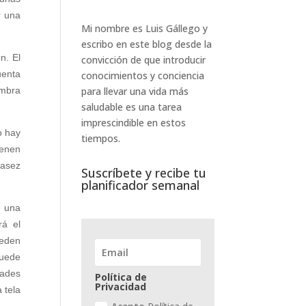
r una
Mi nombre es Luis Gállego y
escribo en este blog desde la
n. El
convicción de que introducir
uenta
conocimientos y conciencia
ombra
para llevar una vida más
saludable es una tarea
imprescindible en estos
o hay
tiempos.
ienen
casez
Suscríbete y recibe tu
planificador semanal
r una
rá el
ueden
puede
dades
Política de
Privacidad
 tela