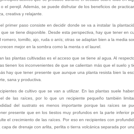
ro o el perejil. Además, se puede disfrutar de los beneficios de practica
za, creativa y relajante.
 el primer paso consiste en decidir donde se va a instalar la plantació
lar que se tiene disponible. Desde esta perspectiva, hay que tener en c
romero, tomillo, ajo, ruda o anís; otras se adaptan bien a la media s
s crecen mejor en la sombra como la menta o el laurel.
úan las plantas cultivadas es el acceso que se tiene al agua. Al respect
ras tienen los inconvenientes de que se calientan más que el suelo y t
ás hay que tener presente que aunque una planta resista bien la es
te, sana y productiva.
pientes de cultivo que se van a utilizar. En las plantas suele habe
el de las raíces, por lo que un recipiente pequeño también limita
undidad del sustrato es menos importante porque las raíces se p
ner presente que en los tiestos muy profundos en la parte inferior 
lte el crecimiento de las raíces. Por eso en recipientes con profundi
apa de drenaje con arlita, perlita o tierra volcánica separada por una