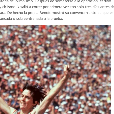
storia del olimpismo. Después de someterse a la operación, estuvo
iclismo. Y salió a correr por primera vez tan solo tres días antes de
ficara. De hecho la propia Benoit mostró su convencimiento de que es
cansada o sobreentrenada a la prueba.