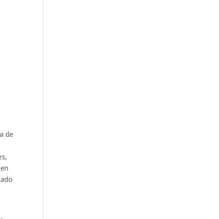
ia de
es,
 en
nado