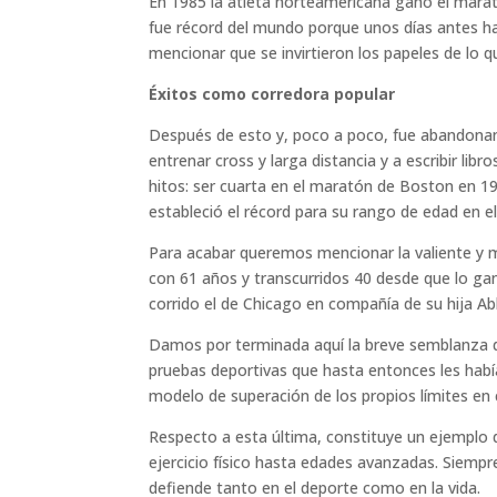
En 1985 la atleta norteamericana ganó el mara
fue récord del mundo porque unos días antes h
mencionar que se invirtieron los papeles de lo q
Éxitos como corredora popular
Después de esto y, poco a poco, fue abandonan
entrenar cross y larga distancia y a escribir li
hitos: ser cuarta en el maratón de Boston en 1
estableció el récord para su rango de edad en 
Para acabar queremos mencionar la valiente y m
con 61 años y transcurridos 40 desde que lo gan
corrido el de Chicago en compañía de su hija Ab
Damos por terminada aquí la breve semblanza de
pruebas deportivas que hasta entonces les hab
modelo de superación de los propios límites en
Respecto a esta última, constituye un ejemplo de
ejercicio físico hasta edades avanzadas. Siempr
defiende tanto en el deporte como en la vida.