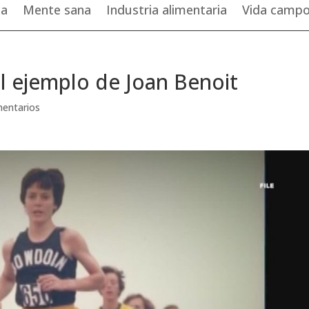
ca
Mente sana
Industria alimentaria
Vida camp
el ejemplo de Joan Benoit
entarios