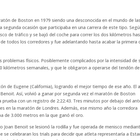
aratón de Boston en 1979 siendo una desconocida en el mundo de la
la segunda ocasión que participaba en una carrera de este tipo. Seg
sco de tráfico y se bajó del coche para correr los dos kilómetros has
 de todos los corredores y fue adelantando hasta acabar la primera 
nos problemas físicos. Posiblemente complicados por la intensidad de 
20 kilómetros semanales, y que le obligaron a operarse del tendón de
tón de Eugene (California), logrando el mejor tiempo de ese año. El 
de Benoit. Así, volvió a ganar por segunda vez el maratón de Boston
 prueba con un registro de 2:22:43. Tres minutos por debajo del ant
ntes en la maratón de Londres. Además, ese mismo año la corredora
ba de 3.000 metros en la que ganó el oro.
 Joan Benoit se lesionó la rodilla y fue operada de menisco median
e se celebraran los trials para decidir que atleta representaría a Est