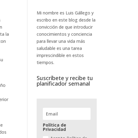
Mi nombre es Luis Gállego y
s
escribo en este blog desde la
ún
convicción de que introducir
ta la
conocimientos y conciencia
con
para llevar una vida más
saludable es una tarea
imprescindible en estos
su
tiempos.
Suscríbete y recibe tu
planificador semanal
año
erior
te
Política de
Privacidad
ados