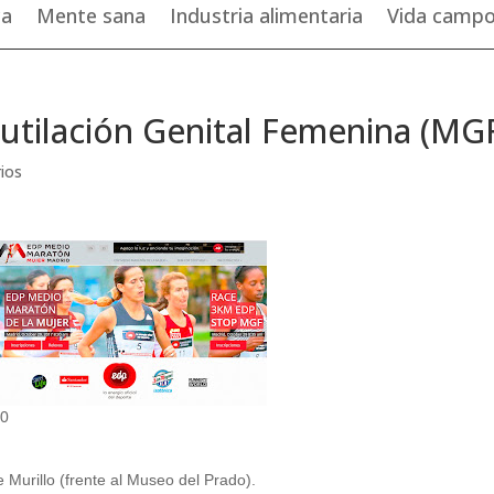
ca
Mente sana
Industria alimentaria
Vida camp
Mutilación Genital Femenina (MG
ios
30
e Murillo (frente al Museo del Prado).