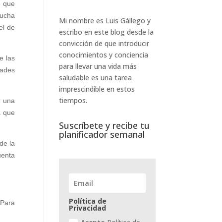
o que
mucha
Mi nombre es Luis Gállego y
el de
escribo en este blog desde la
convicción de que introducir
conocimientos y conciencia
e las
para llevar una vida más
dades
saludable es una tarea
imprescindible en estos
tiempos.
r una
a que
Suscríbete y recibe tu
planificador semanal
de la
uenta
Política de
 Para
Privacidad