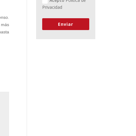
Acepto
Política de
Privacidad
enso.
Enviar
s más
hasta