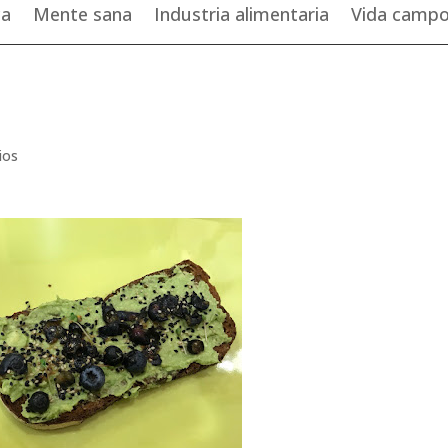
ca
Mente sana
Industria alimentaria
Vida camp
ios