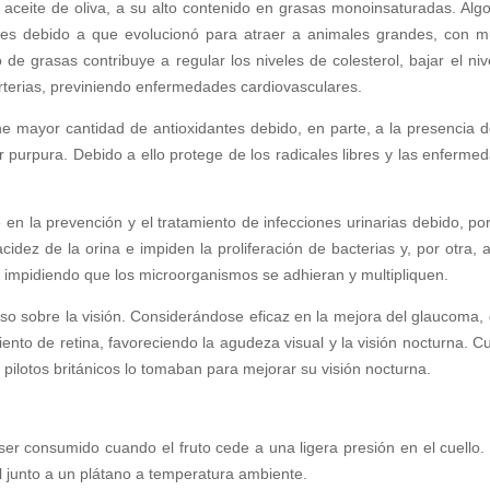
 aceite de oliva, a su alto contenido en grasas monoinsaturadas. Alg
 es debido a que evolucionó para atraer a animales grandes, con 
de grasas contribuye a regular los niveles de colesterol, bajar el niv
 arterias, previniendo enfermedades cardiovasculares.
e mayor cantidad de antioxidantes debido, en parte, a la presencia d
r purpura. Debido a ello protege de los radicales libres y las enferme
en la prevención y el tratamiento de infecciones urinarias debido, po
idez de la orina e impiden la proliferación de bacterias y, por otra, 
 impidiendo que los microorganismos se adhieran y multipliquen.
ioso sobre la visión. Considerándose eficaz en la mejora del glaucoma, 
iento de retina, favoreciendo la agudeza visual y la visión nocturna. C
pilotos británicos lo tomaban para mejorar su visión nocturna.
er consumido cuando el fruto cede a una ligera presión en el cuello.
 junto a un plátano a temperatura ambiente.